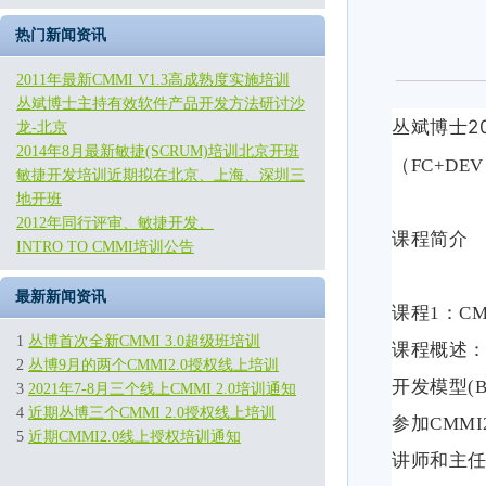
热门新闻资讯
2011年最新CMMI V1.3高成熟度实施培训
丛斌博士主持有效软件产品开发方法研讨沙
2
丛斌博士
龙-北京
2014年8月最新敏捷(SCRUM)培训北京开班
（
FC+DEV
敏捷开发培训近期拟在北京、上海、深圳三
地开班
2012年同行评审、敏捷开发、
课程简介
INTRO TO CMMI培训公告
最新新闻资讯
课程1
：
CM
1
丛博首次全新CMMI 3.0超级班培训
课程概述
2
丛博9月的两个CMMI2.0授权线上培训
开发模型
(B
3
2021年7-8月三个线上CMMI 2.0培训通知
4
近期丛博三个CMMI 2.0授权线上培训
参加
CMMI
5
近期CMMI2.0线上授权培训通知
讲师和主