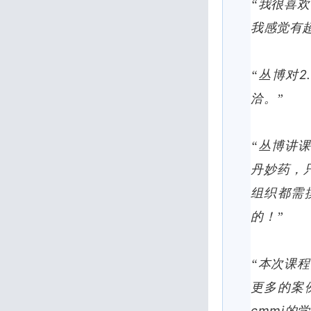
“我很喜
我感觉有
2
“丛博对
洽。”
“丛博讲
丹妙药，
组织都需
的！”
“本次课
更多的案
cmmi