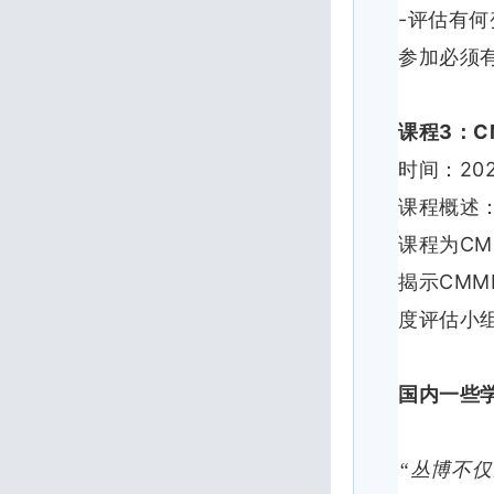
-
评估有何
参加必须
3
C
课程
：
20
时间：
课程概述
CM
课程为
CMM
揭示
度评估小
国内一些
“丛博不