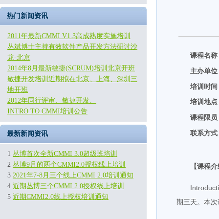
热门新闻资讯
2011年最新CMMI V1.3高成熟度实施培训
丛斌博士主持有效软件产品开发方法研讨沙
课程名称
龙-北京
2014年8月最新敏捷(SCRUM)培训北京开班
主办单位
敏捷开发培训近期拟在北京、上海、深圳三
培训时间
地开班
2012年同行评审、敏捷开发、
培训地点
INTRO TO CMMI培训公告
课程限员
联系方式
最新新闻资讯
1
丛博首次全新CMMI 3.0超级班培训
2
丛博9月的两个CMMI2.0授权线上培训
【课程介
3
2021年7-8月三个线上CMMI 2.0培训通知
4
近期丛博三个CMMI 2.0授权线上培训
Introduc
5
近期CMMI2.0线上授权培训通知
期三天
。本次