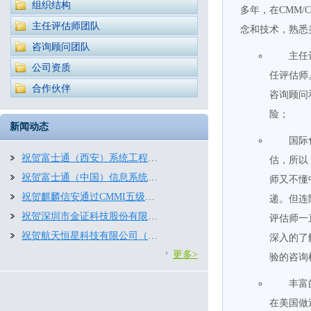
组织结构
多年，在CMM/
主任评估师团队
念和技术，熟悉
咨询顾问团队
主任
公司资质
任评估师
合作伙伴
咨询顾问
险；
新闻动态
国际
祝贺富士通（西安）系统工程有限公司通过CMMI3.0五级评估
估
，所以
祝贺富士通（中国）信息系统有限公司再次通过CMMI五级评估
师又不懂
祝贺麒麟信安通过CMMI五级评估！
递。但连
祝贺深圳市金证科技股份有限公司再次通过CMMI2.0五级评估
评估师一
祝贺航天恒星科技有限公司（航天五院五〇三所）顺利通过CMMI2.0四级评估
深入的了
更多>
验的咨询
丰富
在美国做过