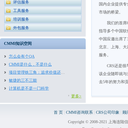
评估服务
国内企业提供专
工具服务
市场的桥梁。
培训服务
我们的首席
外包服务
指导多个中国软
中国应邀出席了
CMMI知识空间
北京、上海、大
服务。
怎么会有个QA
CMMI是什么，不是什么
CRS还是
项目管理铁三角：追求价值还是约束条件
该企业随即就与美
敏捷的三不三能
去5年的努力和
计算机是不是一门科学
更多>
首 页
|
CMMI咨询联系
|
CRS公司印象
|
顾
Copyright © 2008-2021 