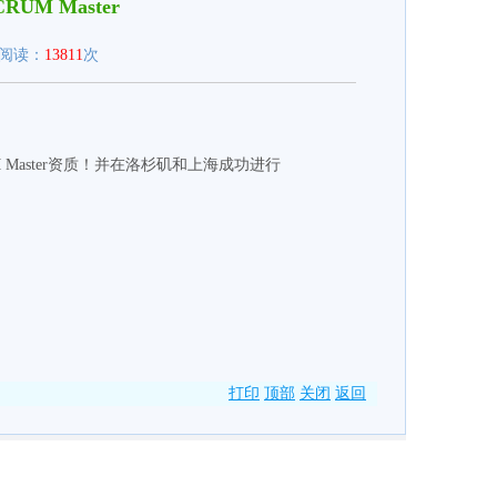
RUM Master
9 阅读：
13811
次
M Master资质！并在洛杉矶和上海成功进行
打印
顶部
关闭
返回