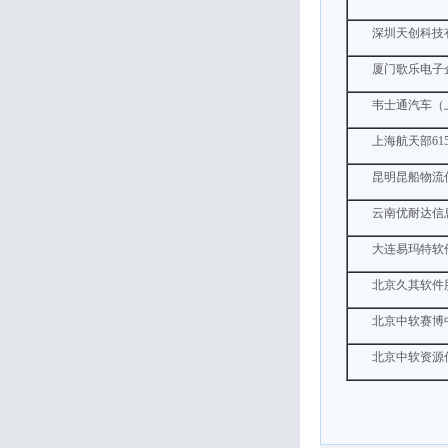
深圳天创科技
厦门歌乐电子
韦士通汽车（
上海航天部61
昆明昆船物流
云南优耐达信
大连易玛特软
北京久其软件
北京中软赛博
北京中软资源