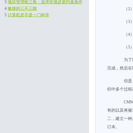
3
项目管理铁三角：追求价值还是约束条件
4
敏捷的三不三能
（2） SE
5
计算机是不是一门科学
（3） SA
（4） IP
（5） P
为了以示
完成，然后在取
但是，美
织中多个过程
CMMI（
有的以及将被
二，建立一种
订本。